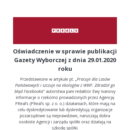
PRZEPISY
PR a human relations
EMPLOYER RANDING
OPINIE
PERSONAL BRANDING
KOMUNIKACJA
KOMUNIKACJA WEWNĘTRZNA
Oświadczenie w sprawie publikacji
WIZERUNEK POLITYCZNY
Gazety Wyborczej z dnia 29.01.2020
roku
DORADZTWO
Przedstawione w artykule pt. „
Pracuje dla Lasów
Państwowych i szczuje na ekologów z WWF. Zdradził go
DORADZTWO KRYZYSOWE
błąd Facebooka
” autorstwa pani redaktor Ewy Ivanovy
informacje o rzekomo prowadzonych przez Agencję
KONFERENCJE I WYDARZENIA
PReal’s (PReal’s sp. z o. o.) działaniach, które mają na
celu dyskredytowanie lub dyskredytują organizacje
OCHRONA WIZERUNKU
pozarządowe są nieprawdziwe, naruszają dobra
osobiste Agencji i zarządu spółki oraz działają na
MONITORING
szkodę spółki.