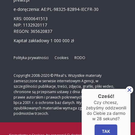
e-doręczenia: AE:PL-98325-82894-IECFR-30
KRS: 0000641513
NIP: 1132920117
REGON: 365620837
Kapitał zakładowy 1 000 000 zł
Polityka prywatności
Cookies
RODO
Copyright 2008-2020 © PReal's. Wszystkie materiały
zamieszczone w serwisie internetowym Agencji, w
szczególności publikacje, treści, zdjęcia, grafiki, pliki wideo,
chronione są przepisami ustawy z dnia 4 lutego 1994 r. o
Cześć!
prawie autorskim i prawach pokrewnych oraz ustawy z dnia 27
Czy chcesz,
lipca 2001 r. o ochronie baz danych. Wykorzystanie
żebyśmy oddzwonili
opublikowanych materiałów wymaga zgody autora lub
do Ciebie za darmo
podmiotów trzecich.
w
28
sekund?
TAK
Korzystamy z Cookies, by zapewnić Ci dostęp do informacji i wszystkich