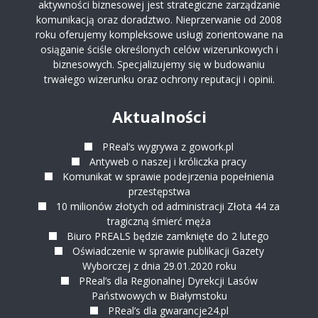
aktywności biznesowej jest strategiczne zarządzanie
NARZĘDZIA KOMUNIKACJI
komunikacją oraz doradztwo. Nieprzerwanie od 2008
roku oferujemy kompleksowe usługi zorientowane na
osiąganie ściśle określonych celów wizerunkowych i
EFEKTYWNE WYKORZYSTANIE NARZĘDZI
biznesowych. Specjalizujemy się w budowaniu
trwałego wizerunku oraz ochrony reputacji i opinii.
KOMUNIKACJI
Aktualności
STRONY WWW
PReal’s wygrywa z gowork.pl
PROJEKTOWANIE
Antyweb o naszej i króliczka pracy
Komunikat w sprawie podejrzenia popełnienia
OPTYMALIZACJA
przestępstwa
10 milionów złotych od administracji Złota 44 za
POZYCJONOWANIE
tragiczną śmierć męża
Biuro PREALS będzie zamknięte do 2 lutego
Oświadczenie w sprawie publikacji Gazety
AUDYT
Wyborczej z dnia 29.01.2020 roku
PReal’s dla Regionalnej Dyrekcji Lasów
PROJEKTOWANIE
Państwowych w Białymstoku
PReal’s dla gwarancje24.pl