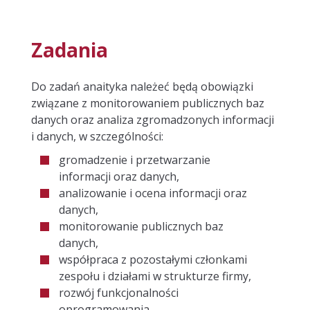
CELEBRYTÓW
Zadania
LEKARZY
Do zadań anaityka należeć będą obowiązki
POLITYKÓW
związane z monitorowaniem publicznych baz
danych oraz analiza zgromadzonych informacji
SZKOLENIA
i danych, w szczególności:
gromadzenie i przetwarzanie
SZKOLENIE PR
informacji oraz danych,
analizowanie i ocena informacji oraz
WYSTĄPIENIA PUBLICZNE
danych,
monitorowanie publicznych baz
EFEKTYWNY MONITORING INFORMACJI
danych,
współpraca z pozostałymi członkami
IDENTYFIKOWANIE, PRZETWARZANIE I
zespołu i działami w strukturze firmy,
rozwój funkcjonalności
UDOSTĘPNIANIE INFORMACJI KRYZYSOGENNYCH
oprogramowania,