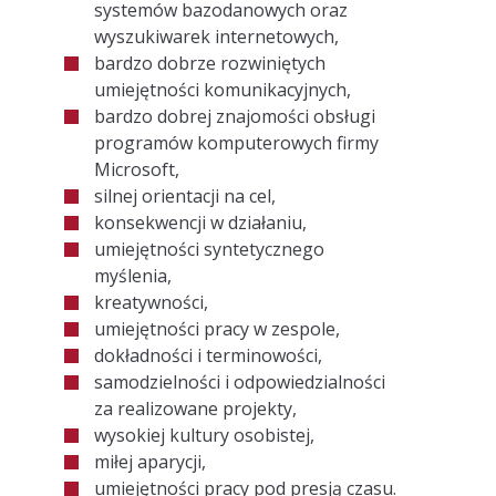
systemów bazodanowych oraz
wyszukiwarek internetowych,
USUWANIE FIRMY Z PANORAMAFIRM.PL
bardzo dobrze rozwiniętych
umiejętności komunikacyjnych,
USUWANIE FIRMY Z CYLEX-POLSKA.PL
bardzo dobrej znajomości obsługi
programów komputerowych firmy
USUWANIE FIRMY Z BIZNESFINDER.PL
Microsoft,
silnej orientacji na cel,
konsekwencji w działaniu,
umiejętności syntetycznego
myślenia,
kreatywności,
umiejętności pracy w zespole,
dokładności i terminowości,
samodzielności i odpowiedzialności
za realizowane projekty,
wysokiej kultury osobistej,
miłej aparycji,
umiejętności pracy pod presją czasu.