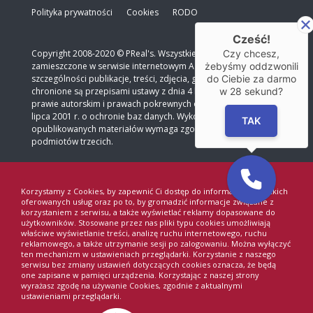
Polityka prywatności
Cookies
RODO
Cześć!
Copyright 2008-2020 © PReal's. Wszystkie materiały
Czy chcesz,
zamieszczone w serwisie internetowym Agencji, w
żebyśmy oddzwonili
szczególności publikacje, treści, zdjęcia, grafiki, pliki wideo,
do Ciebie za darmo
chronione są przepisami ustawy z dnia 4 lutego 1994 r. o
w
28
sekund?
prawie autorskim i prawach pokrewnych oraz ustawy z dnia 27
lipca 2001 r. o ochronie baz danych. Wykorzystanie
TAK
opublikowanych materiałów wymaga zgody autora lub
podmiotów trzecich.
Korzystamy z Cookies, by zapewnić Ci dostęp do informacji i wszystkich
oferowanych usług oraz po to, by gromadzić informacje związane z
korzystaniem z serwisu, a także wyświetlać reklamy dopasowane do
użytkowników. Stosowane przez nas pliki typu cookies umożliwiają
właściwe wyświetlanie treści, analizę ruchu internetowego, ruchu
reklamowego, a także utrzymanie sesji po zalogowaniu. Można wyłączyć
ten mechanizm w ustawieniach przeglądarki. Korzystanie z naszego
serwisu bez zmiany ustawień dotyczących cookies oznacza, że będą
one zapisane w pamięci urządzenia. Korzystając z naszej strony
wyrażasz zgodę na używanie Cookies, zgodnie z aktualnymi
ustawieniami przeglądarki.