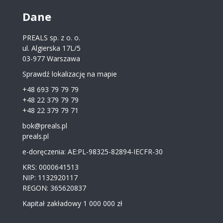
Dane
PREALS sp. z o. o.
ul. Algierska 17L/5
03-977 Warszawa
Sprawdź lokalizację na mapie
+48 693 79 79 79
+48 22 379 79 79
+48 22 379 79 71
bok@preals.pl
preals.pl
e-doręczenia: AE:PL-98325-82894-IECFR-30
KRS: 0000641513
NIP: 1132920117
REGON: 365620837
Kapitał zakładowy 1 000 000 zł