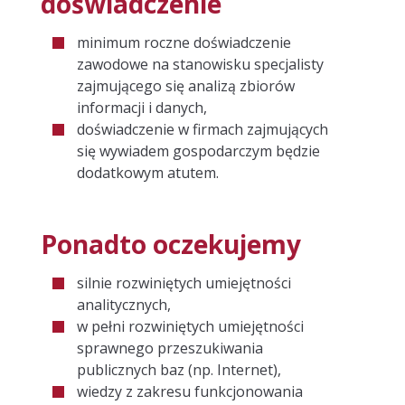
doświadczenie
LOGOTYPY
minimum roczne doświadczenie
KSIĘGI ZNAKÓW
zawodowe na stanowisku specjalisty
zajmującego się analizą zbiorów
FOLDERY
informacji i danych,
doświadczenie w firmach zajmujących
PROMOCJA
się wywiadem gospodarczym będzie
dodatkowym atutem.
KAMPANIE GOOGLE ADS
KAMPANIE W MEDIACH SPOŁECZNOŚCIOWYCH
Ponadto oczekujemy
OCHRONA DANYCH
silnie rozwiniętych umiejętności
analitycznych,
USUWANIE FIRMY Z GOWORK.PL
w pełni rozwiniętych umiejętności
sprawnego przeszukiwania
USUWANIE FIRMY Z PKT.PL
publicznych baz (np. Internet),
wiedzy z zakresu funkcjonowania
USUWANIE FIRMY Z ALEO.COM