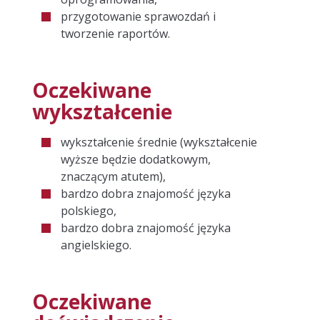
przygotowanie sprawozdań i
NARZĘDZIA KOMUNIKACJI
tworzenie raportów.
EFEKTYWNE WYKORZYSTANIE NARZĘDZI
Oczekiwane
KOMUNIKACJI
wykształcenie
STRONY WWW
wykształcenie średnie (wykształcenie
PROJEKTOWANIE
wyższe będzie dodatkowym,
znaczącym atutem),
OPTYMALIZACJA
bardzo dobra znajomość języka
polskiego,
POZYCJONOWANIE
bardzo dobra znajomość języka
angielskiego.
AUDYT
PROJEKTOWANIE
Oczekiwane