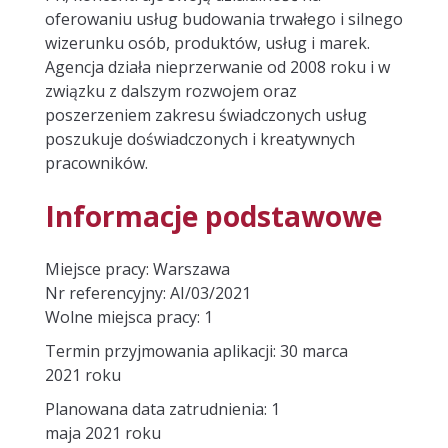
PRZEPISY
PR a human relations
EMPLOYER RANDING
oferowaniu usług budowania trwałego i silnego
wizerunku osób, produktów, usług i marek.
OPINIE
PERSONAL BRANDING
Agencja działa nieprzerwanie od 2008 roku i w
związku z dalszym rozwojem oraz
KOMUNIKACJA
poszerzeniem zakresu świadczonych usług
poszukuje doświadczonych i kreatywnych
KOMUNIKACJA WEWNĘTRZNA
pracowników.
WIZERUNEK POLITYCZNY
Informacje podstawowe
DORADZTWO
Miejsce pracy: Warszawa
Nr referencyjny: AI/03/2021
DORADZTWO KRYZYSOWE
Wolne miejsca pracy: 1
KONFERENCJE I WYDARZENIA
Termin przyjmowania aplikacji: 30 marca
2021 roku
OCHRONA WIZERUNKU
Planowana data zatrudnienia: 1
maja 2021 roku
MONITORING